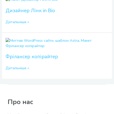
Лінк
in
Дизайнер Лінк in Bio
Bio
Детальніше »
Фрілансер
копірайтер
Фрілансер копірайтер
Детальніше »
Про нас