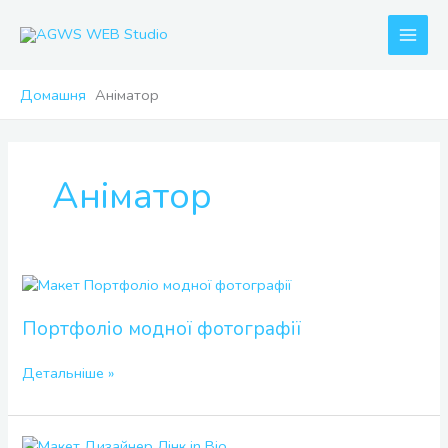
Перейти
до
вмісту
Домашня
Аніматор
Аніматор
Портфоліо
модної
фотографії
Портфоліо модної фотографії
Детальніше »
Дизайнер