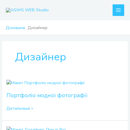
Перейти
до
вмісту
Домашня
Дизайнер
Дизайнер
Портфоліо
модної
фотографії
Портфоліо модної фотографії
Детальніше »
Дизайнер