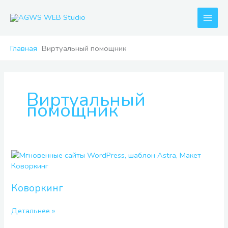
Перейти
к
содержимому
Главная
Виртуальный помощник
Виртуальный
помощник
Коворкинг
Коворкинг
Детальнее »