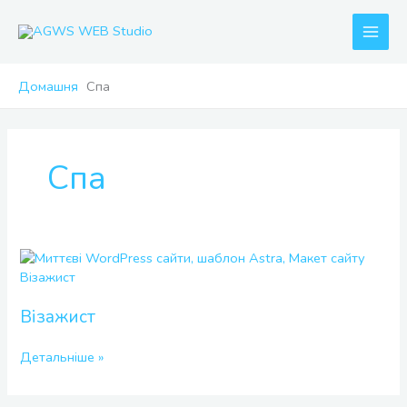
Перейти
до
вмісту
Домашня
Спа
Спа
Візажист
Візажист
Детальніше »