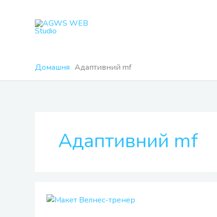
Перейти
до
вмісту
Домашня
Адаптивний mf
Адаптивний mf
Велнес-
тренер