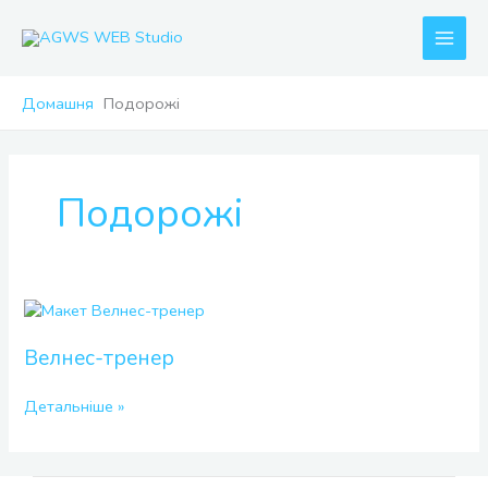
Перейти
до
вмісту
Домашня
Подорожі
Подорожі
Велнес-
тренер
Велнес-тренер
Детальніше »