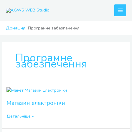
Перейти
до
вмісту
Домашня
Програмне забезпечення
Програмне
забезпечення
Магазин
електроніки
Магазин електроніки
Детальніше »