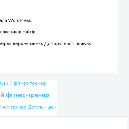
для WordPress.
ласників сайтів.
 через верхнє меню. Для зручності пошуку
й фітнес-тренер
тнес-тренер
Детальніше »