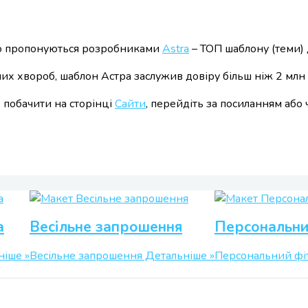
, що пропонуються розробниками
Astra
– ТОП шаблону (теми) 
х хвороб, шаблон Астра заслужив довіру більш ніж 2 млн в
е побачити на сторінці
Сайти
, перейдіть за посиланням або
а
Весільне запрошення
Персональни
іше »
Весільне запрошення
Детальніше »
Персональний фі