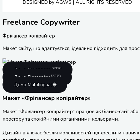
DESIGNED by AGWS | ALL RIGHTS RESERVED.
Freelance Copywriter
Фрілансер копірайтер
Макет сайту, що адаптується, ідеально підходить для прос
Демо Gutenberg 🇬🇧
Демо Elementor 🇬🇧
Демо Multilingual 🌐
Макет «Фрілансер копірайтер»
Макет “Фрілансер копірайтер” працює як бізнес-сайт або
простору та спокійними органічними кольорами.
Дизайн включає безліч можливостей підкреслити навички та