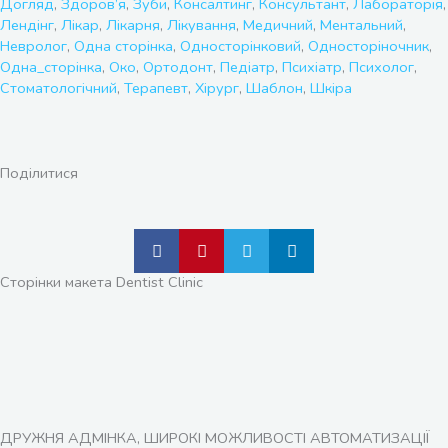
Догляд
,
Здоров’я
,
Зуби
,
Консалтинг
,
Консультант
,
Лабораторія
,
Лендінг
,
Лікар
,
Лікарня
,
Лікування
,
Медичний
,
Ментальний
,
Невролог
,
Одна сторінка
,
Односторінковий
,
Односторіночник
,
Одна_сторінка
,
Око
,
Ортодонт
,
Педіатр
,
Психіатр
,
Психолог
,
Стоматологічний
,
Терапевт
,
Хірург
,
Шаблон
,
Шкіра
Поділитися
Сторінки макета Dentist Clinic
ДРУЖНЯ АДМІНКА, ШИРОКІ МОЖЛИВОСТІ АВТОМАТИЗАЦІЇ