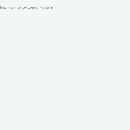
Інші приголомшливі макети