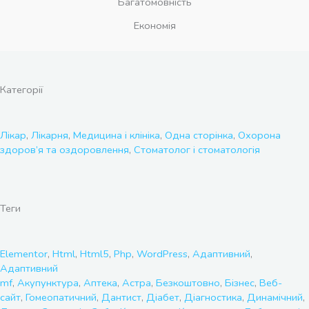
Багатомовність
Економія
Категорії
Лікар
,
Лікарня
,
Медицина і клініка
,
Одна сторінка
,
Охорона
здоров’я та оздоровлення
,
Стоматолог і стоматологія
Теги
Elementor
,
Html
,
Html5
,
Php
,
WordPress
,
Адаптивний
,
Адаптивний
mf
,
Акупунктура
,
Аптека
,
Астра
,
Безкоштовно
,
Бізнес
,
Веб-
сайт
,
Гомеопатичний
,
Дантист
,
Діабет
,
Діагностика
,
Динамічний
,