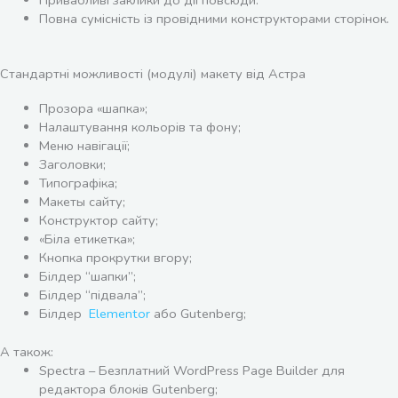
Привабливі заклики до дії повсюди.
Повна сумісність із провідними конструкторами сторінок.
Стандартні можливості (модулі) макету від Астра
Прозора «шапка»;
Налаштування кольорів та фону;
Меню навігації;
Заголовки;
Типографіка;
Макеты сайту;
Конструктор сайту;
«Біла етикетка»;
Кнопка прокрутки вгору;
Білдер “шапки”;
Білдер “підвала”;
Білдер
Elementor
або Gutenberg;
А також:
Spectra – Безплатний WordPress Page Builder для
редактора блоків Gutenberg;