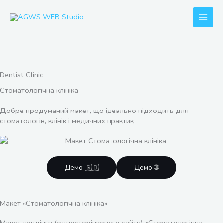
Перейти
до
вмісту
Dentist Clinic
Стоматологічна клініка
Добре продуманий макет, що ідеально підходить для
стоматологів, клінік і медичних практик
Демо 🇬🇧
Демо 🌐
Макет «Стоматологічна клініка»
Макет лендінгу (односторінкового сайту) «Стоматологічна