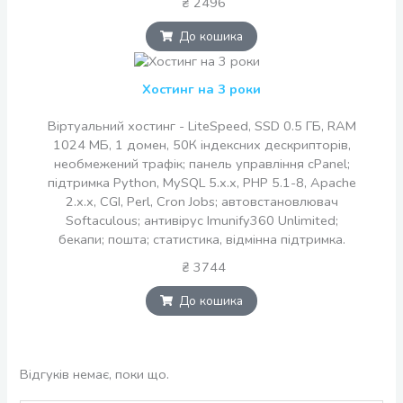
₴ 2496
До кошика
Хостинг на 3 роки
Віртуальний хостинг - LiteSpeed, SSD 0.5 ГБ, RAM
1024 МБ, 1 домен, 50К індексних дескрипторів,
необмежений трафік; панель управління cPanel;
підтримка Python, MySQL 5.x.x, PHP 5.1-8, Apache
2.x.x, CGI, Perl, Cron Jobs; автовстановлювач
Softaculous; антивірус Imunify360 Unlimited;
бекапи; пошта; статистика, відмінна підтримка.
₴ 3744
До кошика
Відгуків немає, поки що.