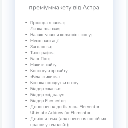
преміуммакету від Астра
Прозора «шапка»;
Липка «шапка»;
Налаштування кольорів і фону;
Меню навігації;
Заголовки;
Типографіка;
Блог Про;
Макети сайту;
Конструктор сайту;
«Біла етикетка»
Кнопка прокрутки вгору;
Білдер «шапки»;
Білдер «підвалу»;
Білдер Elementor;
Доповнення до білдера Elementor –
Ultimate Addons for Elementor;
Дочірня тема (для внесення постійних
правок у темплейт);