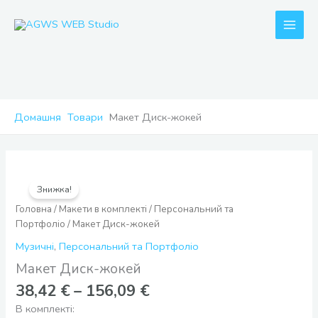
Перейти
до
вмісту
Домашня
Товари
Макет Диск-жокей
Діапазон
Макет
цін:
Диск-
Знижка!
від
жокей
Головна
/
Макети в комплекті
/
Персональний та
38,42 €
кількість
Портфоліо
/ Макет Диск-жокей
до
156,09 €
Музичні
,
Персональний та Портфоліо
Макет Диск-жокей
38,42
€
–
156,09
€
В комплекті: