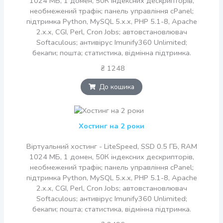
1024 МБ, 1 домен, 50К індексних дескрипторів,
необмежений трафік; панель управління cPanel;
підтримка Python, MySQL 5.x.x, PHP 5.1-8, Apache
2.x.x, CGI, Perl, Cron Jobs; автовстановлювач
Softaculous; антивірус Imunify360 Unlimited;
бекапи; пошта; статистика, відмінна підтримка.
₴ 1248
До кошика
Хостинг на 2 роки
Віртуальний хостинг - LiteSpeed, SSD 0.5 ГБ, RAM
1024 МБ, 1 домен, 50К індексних дескрипторів,
необмежений трафік; панель управління cPanel;
підтримка Python, MySQL 5.x.x, PHP 5.1-8, Apache
2.x.x, CGI, Perl, Cron Jobs; автовстановлювач
Softaculous; антивірус Imunify360 Unlimited;
бекапи; пошта; статистика, відмінна підтримка.