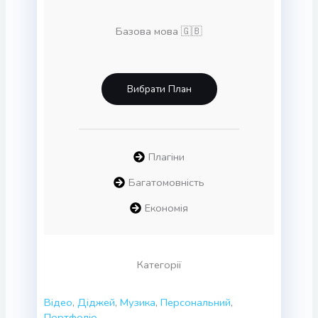
Базова мова 🇬🇧
Вибрати План
Плагіни
Багатомовність
Економія
Категорії
Відео
,
Діджей
,
Музика
,
Персональний
,
Портфоліо