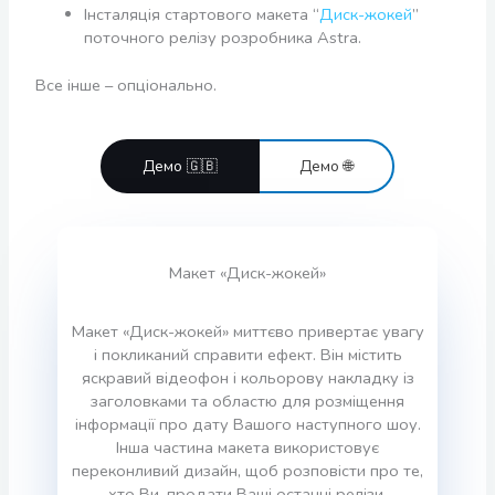
Інсталяція стартового макета “
Диск-жокей
”
поточного релізу розробника Astra.
Все інше – опціонально.
Демо 🇬🇧
Демо 🌐
Макет «Диск-жокей»
Макет «Диск-жокей» миттєво привертає увагу
і покликаний справити ефект. Він містить
яскравий відеофон і кольорову накладку із
заголовками та областю для розміщення
інформації про дату Вашого наступного шоу.
Інша частина макета використовує
переконливий дизайн, щоб розповісти про те,
хто Ви, продати Ваші останні релізи,