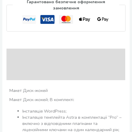
Гарантовано безпечне оформлення
замовлення
Опис
Додаткова інформація
Відгуки (0)
Макет Диск-жокей
Макет Диск-жокей; В комплекті:
Інсталяція WordPress;
Інсталяція темплейта Astra в комплектації “Pro” –
включно з відповідними плагінами та
ліцензійними ключами на один календарний рік;