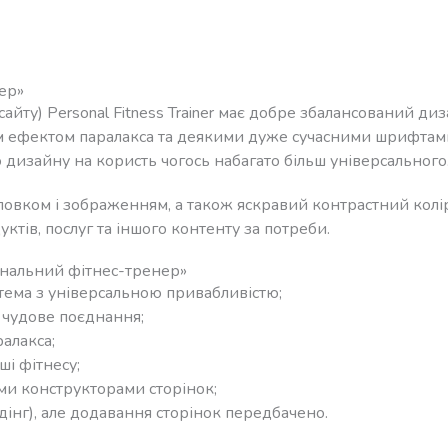
ер»
айту) Personal Fitness Trainer має добре збалансований ди
м ефектом паралакса та деякими дуже сучасними шрифтам
 дизайну на користь чогось набагато більш універсального
ловком і зображенням, а також яскравий контрастний колір
уктів, послуг та іншого контенту за потреби.
ональний фітнес-тренер»
тема з універсальною привабливістю;
– чудове поєднання;
алакса;
ші фітнесу;
ими конструкторами сторінок;
інг), але додавання сторінок передбачено.