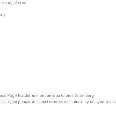
ета від Астра
ну;
ss Page Builder для редактора блоків Gutenberg;
гін для розмітки схем і створення сніпетів у пошукових с