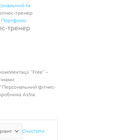
сональний та
фітнес-тренер
 Портфоліо
ес-тренер
комплектації “Free” –
інами;
а “Персональний фітнес-
зробника Astra.
Очистити