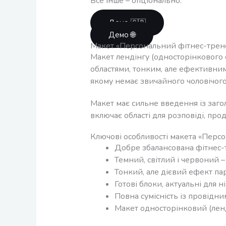
Все інше – опціонально.
Демо 🇬🇧
Демо 🌐
Макет «Персональний фітнес-трен
Макет лендінгу (односторінкового с
областями, тонким, але ефективни
якому немає звичайного чоловічого
Макет має сильне введення із заго
включає області для розповіді, прод
Ключові особливості макета «Перс
Добре збалансована фітнес-
Темний, світлий і червоний 
Тонкий, але дієвий ефект пар
Готові блоки, актуальні для ні
Повна сумісність із провідн
Макет односторінковий (ленд