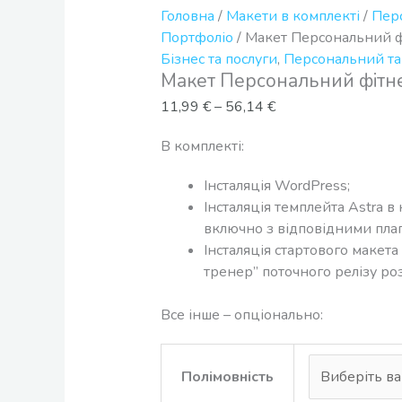
Головна
/
Макети в комплекті
/
Пер
Портфоліо
/ Макет Персональний 
Бізнес та послуги
,
Персональний та
Макет Персональний фітн
11,99
€
–
56,14
€
В комплекті:
Інсталяція WordPress;
Інсталяція темплейта Astra в 
включно з відповідними плаг
Інсталяція стартового макет
тренер” поточного релізу ро
Все інше – опціонально:
Полімовність