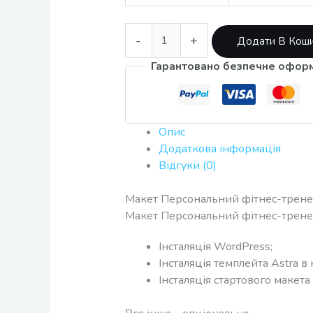
-
+
Додати В Кош
Гарантовано безпечне офор
Опис
Додаткова інформація
Відгуки (0)
Макет Персональний фітнес-трен
Макет Персональний фітнес-тренер
Інсталяція WordPress;
Інсталяція темплейта Astra в
Інсталяція стартового макета 