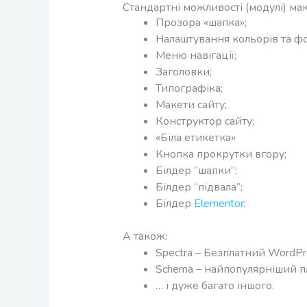
Стандартні можливості (модулі) мак
Прозора «шапка»;
Налаштування кольорів та фо
Меню навігації;
Заголовки;
Типографіка;
Макети сайту;
Конструктор сайту;
«Біла етикетка»
Кнопка прокрутки вгору;
Білдер “шапки”;
Білдер “підвала”;
Білдер
Elementor
;
А також:
Spectra – Безплатний WordPre
Schema – найпопулярніший пла
… і дуже багато іншого.