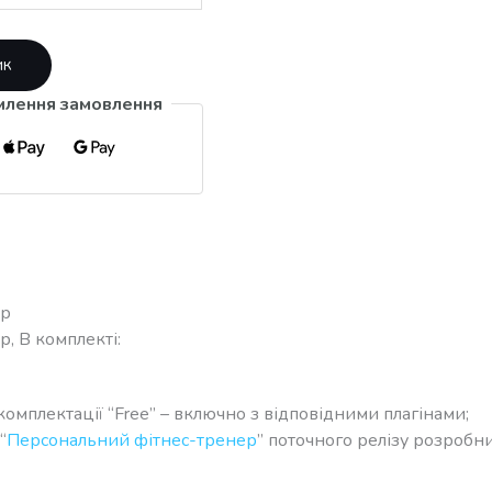
ик
млення замовлення
ер
, В комплекті:
 комплектації “Free” – включно з відповідними плагінами;
“
Персональний фітнес-тренер
” поточного релізу розробни